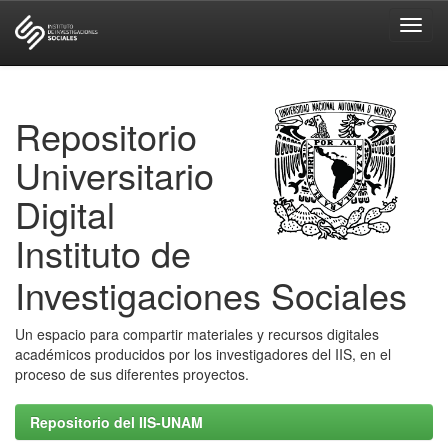
Skip
navigation
Repositorio
Universitario
Digital
Instituto de
Investigaciones Sociales
Un espacio para compartir materiales y recursos digitales
académicos producidos por los investigadores del IIS, en el
proceso de sus diferentes proyectos.
Repositorio del IIS-UNAM