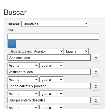
Buscar
Buscar:
por
Filtros actuales: