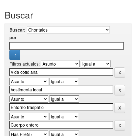
Buscar
Buscar:
por
Filtros actuales: