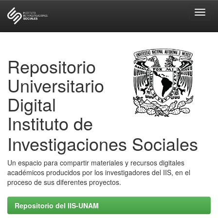
Skip
navigation
Repositorio
Universitario
Digital
Instituto de
Investigaciones Sociales
Un espacio para compartir materiales y recursos digitales
académicos producidos por los investigadores del IIS, en el
proceso de sus diferentes proyectos.
Repositorio del IIS-UNAM