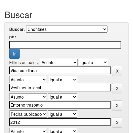
Buscar
Buscar:
por
Filtros actuales: