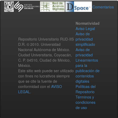
Comentarios
Normatividad
Aviso Legal
Aviso de
Repositorio Universitario RUD-IIS
privacidad
D.R. © 2010. Universidad
simplificado
Nacional Autónoma de México.
Aviso de
Ciudad Universitaria, Coyoacán,
privacidad
C. P. 04510, Ciudad de México,
Lineamientos
México.
para la
Este sitio web puede ser utilizado
publicación de
con fines no lucrativos siempre
contenidos
que se cite la fuente de
digitales
conformidad con el
AVISO
Políticas del
LEGAL
.
Repositorio
Términos y
condiciones
de uso