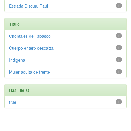
Estrada Discua, Raúl
1
Título
Chontales de Tabasco
1
Cuerpo entero descalza
1
Indigena
1
Mujer adulta de frente
1
Has File(s)
true
1