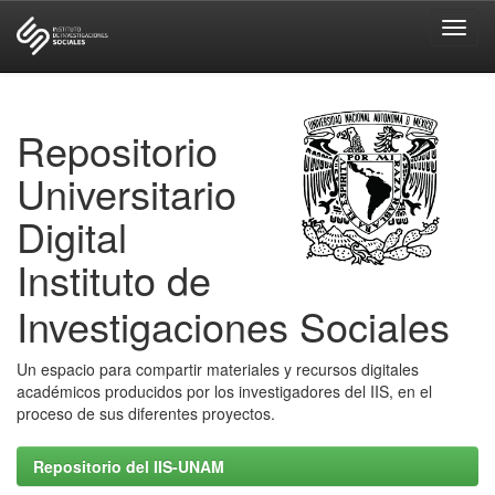
Skip
navigation
Repositorio
Universitario
Digital
Instituto de
Investigaciones Sociales
Un espacio para compartir materiales y recursos digitales
académicos producidos por los investigadores del IIS, en el
proceso de sus diferentes proyectos.
Repositorio del IIS-UNAM