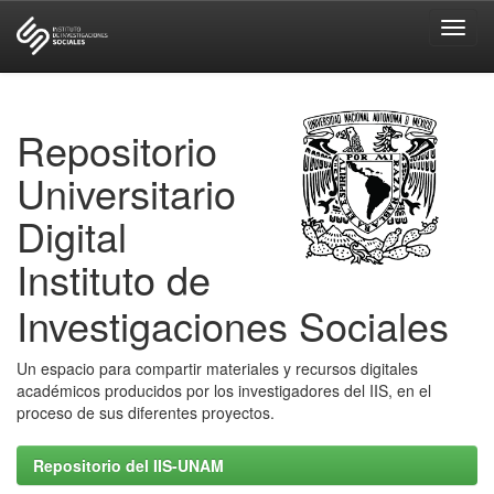
Skip
navigation
Repositorio
Universitario
Digital
Instituto de
Investigaciones Sociales
Un espacio para compartir materiales y recursos digitales
académicos producidos por los investigadores del IIS, en el
proceso de sus diferentes proyectos.
Repositorio del IIS-UNAM