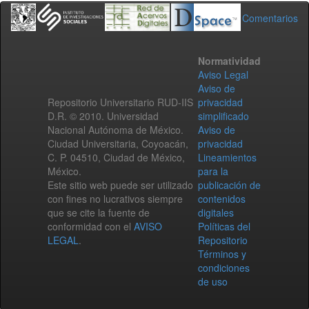
Comentarios
Normatividad
Aviso Legal
Aviso de
Repositorio Universitario RUD-IIS
privacidad
D.R. © 2010. Universidad
simplificado
Nacional Autónoma de México.
Aviso de
Ciudad Universitaria, Coyoacán,
privacidad
C. P. 04510, Ciudad de México,
Lineamientos
México.
para la
Este sitio web puede ser utilizado
publicación de
con fines no lucrativos siempre
contenidos
que se cite la fuente de
digitales
conformidad con el
AVISO
Políticas del
LEGAL
.
Repositorio
Términos y
condiciones
de uso