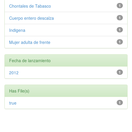
Chontales de Tabasco
1
Cuerpo entero descalza
1
Indigena
1
Mujer adulta de frente
1
Fecha de lanzamiento
2012
1
Has File(s)
true
1