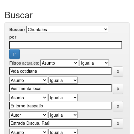
Buscar
Buscar:
por
Filtros actuales: