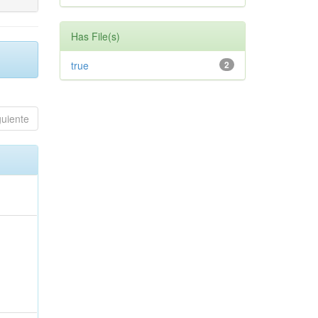
Has File(s)
true
2
guiente