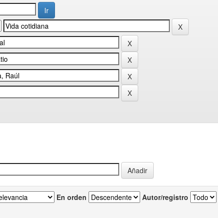
En orden
Autor/registro