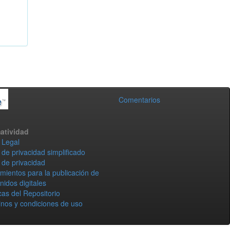
Comentarios
atividad
 Legal
 de privacidad simplificado
 de privacidad
mientos para la publicación de
nidos digitales
icas del Repositorio
nos y condiciones de uso