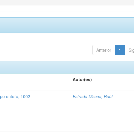
Anterior
1
Si
Autor(es)
rpo entero, 1002
Estrada Discua, Raúl