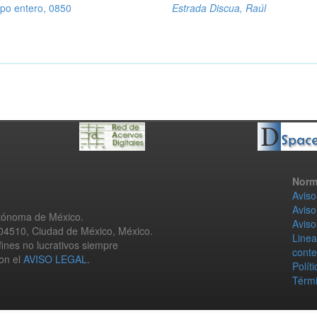
rpo entero, 0850
Estrada Discua, Raúl
Norm
Aviso
Aviso
utónoma de México.
Aviso
 04510, Ciudad de México, México.
Linea
fines no lucrativos siempre
conte
con el
AVISO LEGAL
.
Polít
Térmi