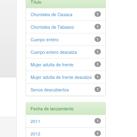
Título
Chontales de Oaxaca
1
Chontales de Tabasco
1
Cuerpo entero
1
Cuerpo entero descalza
1
Mujer adulta de frente
1
Mujer adulta de frente descalza
1
Senos descubiertos
1
Fecha de lanzamiento
2011
1
2012
1