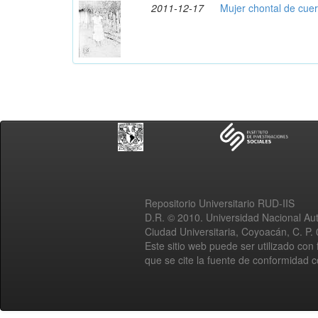
2011-12-17
Mujer chontal de cue
Repositorio Universitario RUD-IIS
D.R. © 2010. Universidad Nacional A
Ciudad Universitaria, Coyoacán, C. P.
Este sitio web puede ser utilizado con 
que se cite la fuente de conformidad 