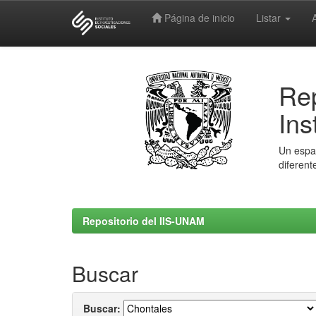
Página de inicio
Listar
Skip
navigation
Rep
Ins
Un espac
diferent
Repositorio del IIS-UNAM
Buscar
Buscar: