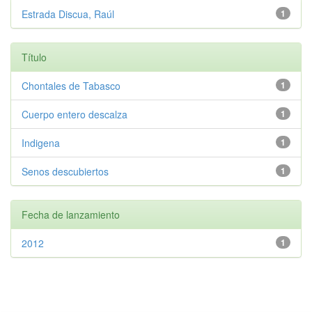
Estrada Discua, Raúl
1
Título
Chontales de Tabasco
1
Cuerpo entero descalza
1
Indigena
1
Senos descubiertos
1
Fecha de lanzamiento
2012
1