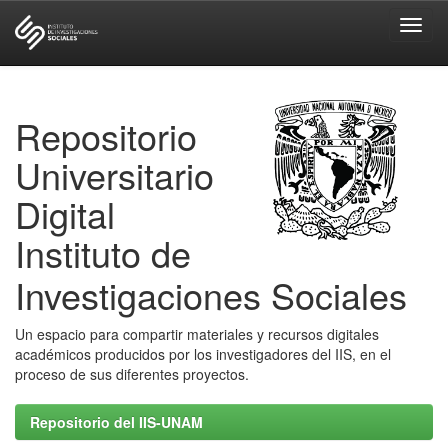
Skip
navigation
Repositorio
Universitario
Digital
Instituto de
Investigaciones Sociales
Un espacio para compartir materiales y recursos digitales
académicos producidos por los investigadores del IIS, en el
proceso de sus diferentes proyectos.
Repositorio del IIS-UNAM