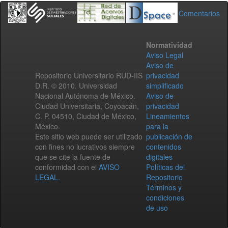
Comentarios
Normatividad
Aviso Legal
Aviso de
Repositorio Universitario RUD-IIS
privacidad
D.R. © 2010. Universidad
simplificado
Nacional Autónoma de México.
Aviso de
Ciudad Universitaria, Coyoacán,
privacidad
C. P. 04510, Ciudad de México,
Lineamientos
México.
para la
Este sitio web puede ser utilizado
publicación de
con fines no lucrativos siempre
contenidos
que se cite la fuente de
digitales
conformidad con el
AVISO
Políticas del
LEGAL
.
Repositorio
Términos y
condiciones
de uso