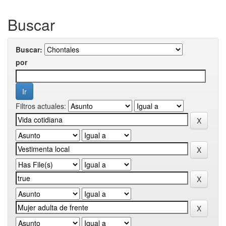
Buscar
Buscar:
por
Filtros actuales: