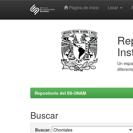
Página de inicio
Listar
Skip
navigation
Rep
Ins
Un espac
diferent
Repositorio del IIS-UNAM
Buscar
Buscar: