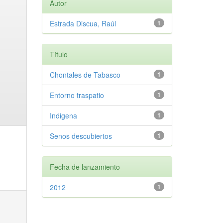
Autor
Estrada Discua, Raúl
1
Título
Chontales de Tabasco
1
Entorno traspatio
1
Indigena
1
Senos descubiertos
1
Fecha de lanzamiento
2012
1