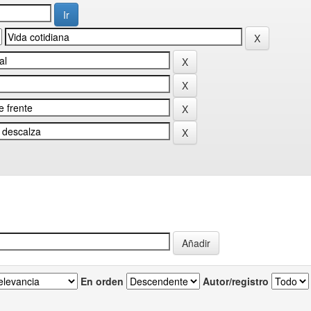
En orden
Autor/registro