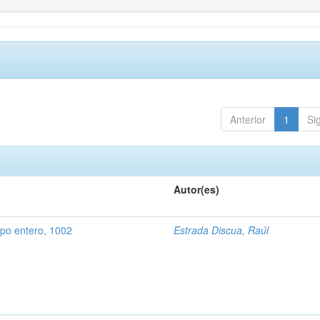
Anterior
1
Si
Autor(es)
rpo entero, 1002
Estrada Discua, Raúl