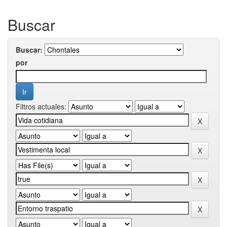
Buscar
Buscar:
por
Filtros actuales: