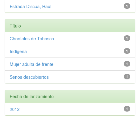
Estrada Discua, Raúl
1
Título
Chontales de Tabasco
1
Indigena
1
Mujer adulta de frente
1
Senos descubiertos
1
Fecha de lanzamiento
2012
1