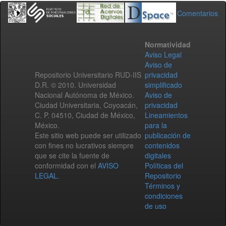
Comentarios
Normatividad
Aviso Legal
Aviso de
Repositorio Universitario RUD-IIS
privacidad
D.R. © 2010. Universidad
simplificado
Nacional Autónoma de México.
Aviso de
Ciudad Universitaria, Coyoacán,
privacidad
C. P. 04510, Ciudad de México,
Lineamientos
México.
para la
Este sitio web puede ser utilizado
publicación de
con fines no lucrativos siempre
contenidos
que se cite la fuente de
digitales
conformidad con el
AVISO
Políticas del
LEGAL
.
Repositorio
Términos y
condiciones
de uso