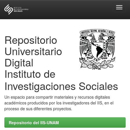
Skip
navigation
Repositorio
Universitario
Digital
Instituto de
Investigaciones Sociales
Un espacio para compartir materiales y recursos digitales
académicos producidos por los investigadores del IIS, en el
proceso de sus diferentes proyectos.
Repositorio del IIS-UNAM