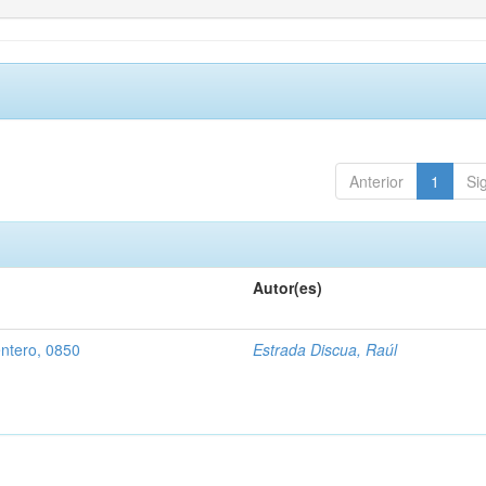
Anterior
1
Si
Autor(es)
entero, 0850
Estrada Discua, Raúl