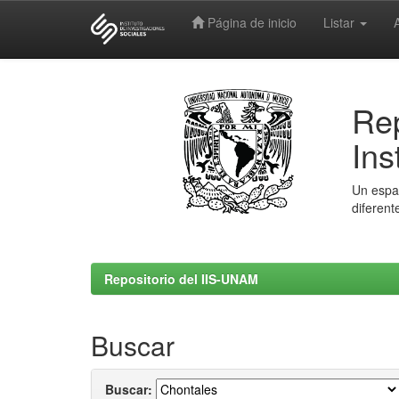
Página de inicio
Listar
Skip
navigation
Rep
Ins
Un espac
diferent
Repositorio del IIS-UNAM
Buscar
Buscar: