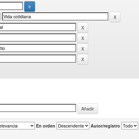
En orden
Autor/registro