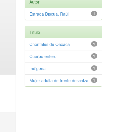
Autor
Estrada Discua, Raúl
1
Título
Chontales de Oaxaca
1
Cuerpo entero
1
Indigena
1
Mujer adulta de frente descalza
1