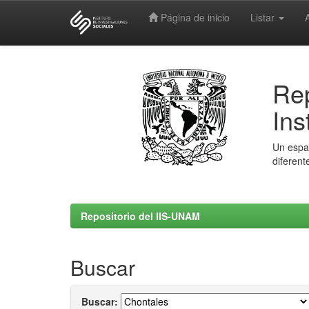
Página de inicio
Listar
Skip
navigation
Rep
Ins
Un espac
diferent
Repositorio del IIS-UNAM
Buscar
Buscar: