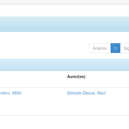
Anterior
1
Si
Autor(es)
entero, 0850
Estrada Discua, Raúl