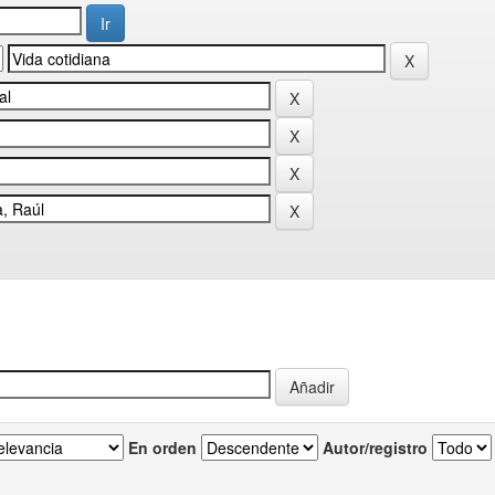
En orden
Autor/registro