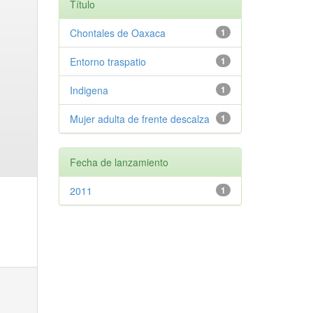
Título
Chontales de Oaxaca
1
Entorno traspatio
1
Indigena
1
Mujer adulta de frente descalza
1
Fecha de lanzamiento
2011
1