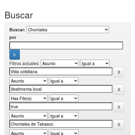
Buscar
Buscar:
por
Filtros actuales: