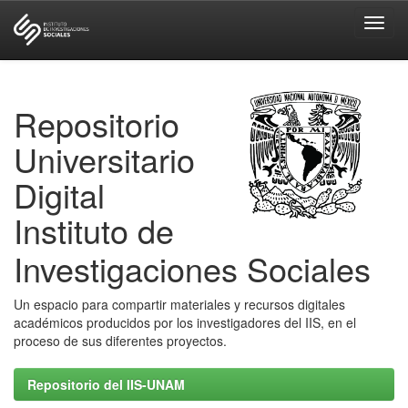
Skip
navigation
Repositorio
Universitario
Digital
Instituto de
Investigaciones Sociales
Un espacio para compartir materiales y recursos digitales
académicos producidos por los investigadores del IIS, en el
proceso de sus diferentes proyectos.
Repositorio del IIS-UNAM