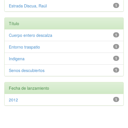
Estrada Discua, Raúl
1
Título
Cuerpo entero descalza
1
Entorno traspatio
1
Indigena
1
Senos descubiertos
1
Fecha de lanzamiento
2012
1