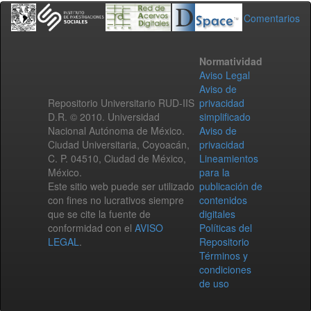
Comentarios
Normatividad
Aviso Legal
Aviso de
Repositorio Universitario RUD-IIS
privacidad
D.R. © 2010. Universidad
simplificado
Nacional Autónoma de México.
Aviso de
Ciudad Universitaria, Coyoacán,
privacidad
C. P. 04510, Ciudad de México,
Lineamientos
México.
para la
Este sitio web puede ser utilizado
publicación de
con fines no lucrativos siempre
contenidos
que se cite la fuente de
digitales
conformidad con el
AVISO
Políticas del
LEGAL
.
Repositorio
Términos y
condiciones
de uso