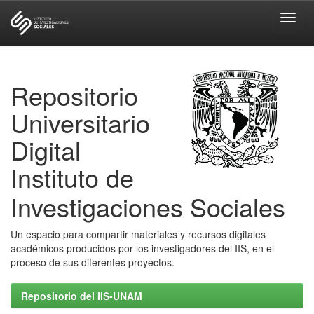
Skip
navigation
Repositorio
Universitario
Digital
Instituto de
Investigaciones Sociales
Un espacio para compartir materiales y recursos digitales
académicos producidos por los investigadores del IIS, en el
proceso de sus diferentes proyectos.
Repositorio del IIS-UNAM