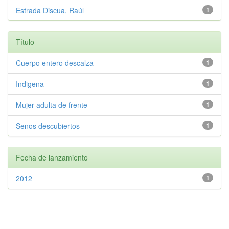
Estrada Discua, Raúl
1
Título
Cuerpo entero descalza
1
Indigena
1
Mujer adulta de frente
1
Senos descubiertos
1
Fecha de lanzamiento
2012
1