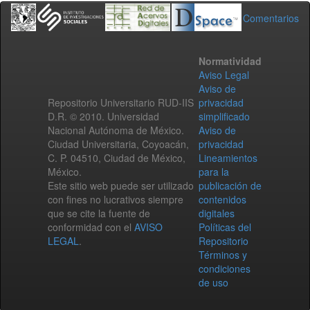
Comentarios
Normatividad
Aviso Legal
Aviso de
Repositorio Universitario RUD-IIS
privacidad
D.R. © 2010. Universidad
simplificado
Nacional Autónoma de México.
Aviso de
Ciudad Universitaria, Coyoacán,
privacidad
C. P. 04510, Ciudad de México,
Lineamientos
México.
para la
Este sitio web puede ser utilizado
publicación de
con fines no lucrativos siempre
contenidos
que se cite la fuente de
digitales
conformidad con el
AVISO
Políticas del
LEGAL
.
Repositorio
Términos y
condiciones
de uso