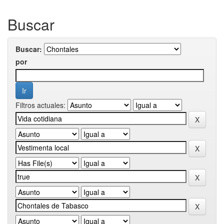
Buscar
Buscar:
por
Filtros actuales: