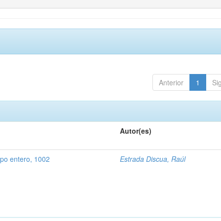
Anterior
1
Si
Autor(es)
rpo entero, 1002
Estrada Discua, Raúl