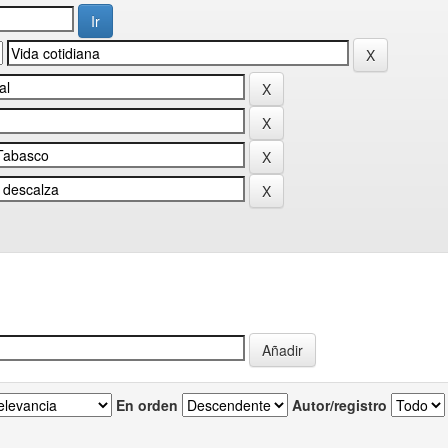
En orden
Autor/registro