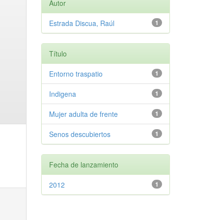
Autor
Estrada Discua, Raúl
1
Título
Entorno traspatio
1
Indigena
1
Mujer adulta de frente
1
Senos descubiertos
1
Fecha de lanzamiento
2012
1