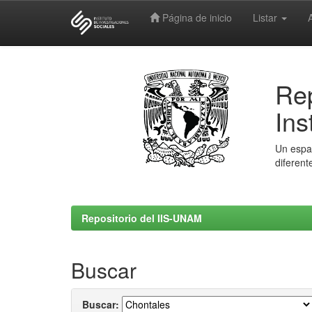
Página de inicio
Listar
Skip
navigation
Rep
Ins
Un espac
diferent
Repositorio del IIS-UNAM
Buscar
Buscar: