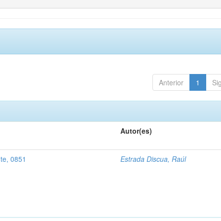
Anterior
1
Si
Autor(es)
nte, 0851
Estrada Discua, Raúl