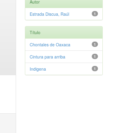
Autor
Estrada Discua, Raúl
1
Título
Chontales de Oaxaca
1
Cintura para arriba
1
Indigena
1