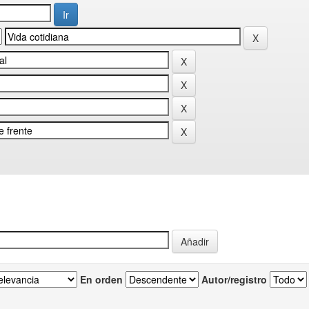
En orden
Autor/registro