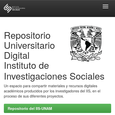
Skip
navigation
Repositorio
Universitario
Digital
Instituto de
Investigaciones Sociales
Un espacio para compartir materiales y recursos digitales
académicos producidos por los investigadores del IIS, en el
proceso de sus diferentes proyectos.
Repositorio del IIS-UNAM