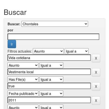
Buscar
Buscar:
por
Filtros actuales: