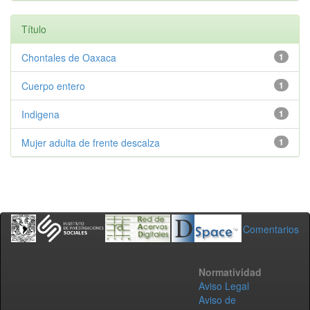
Título
Chontales de Oaxaca
1
Cuerpo entero
1
Indigena
1
Mujer adulta de frente descalza
1
Comentarios
Normatividad
Aviso Legal
Aviso de