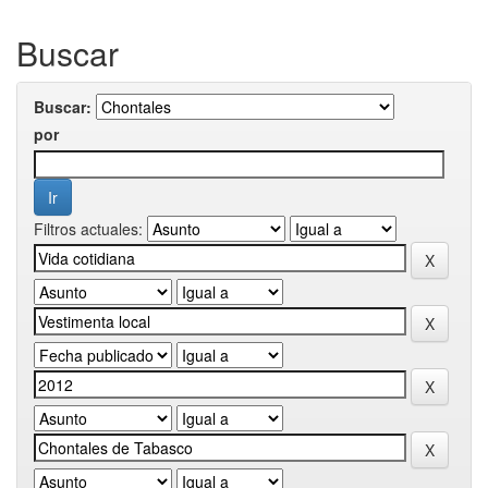
Buscar
Buscar:
por
Filtros actuales: