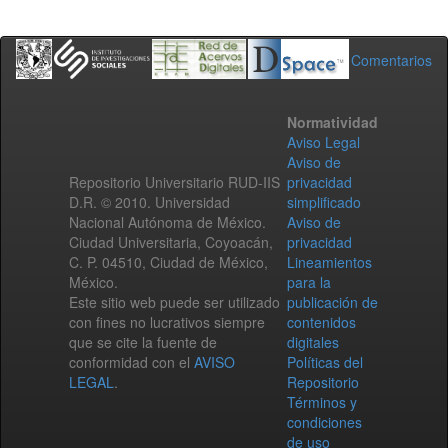
Comentarios
Normatividad
Aviso Legal
Aviso de
Repositorio Universitario RUD-IIS
privacidad
D.R. © 2010. Universidad
simplificado
Nacional Autónoma de México.
Aviso de
Ciudad Universitaria, Coyoacán,
privacidad
C. P. 04510, Ciudad de México,
Lineamientos
México.
para la
Este sitio web puede ser utilizado
publicación de
con fines no lucrativos siempre
contenidos
que se cite la fuente de
digitales
conformidad con el
AVISO
Políticas del
LEGAL
.
Repositorio
Términos y
condiciones
de uso