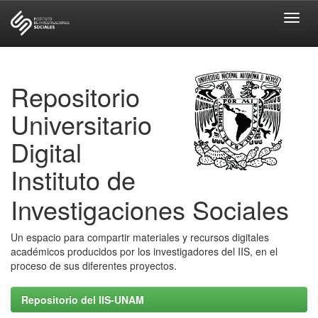
Skip
navigation
Repositorio
Universitario
Digital
Instituto de
Investigaciones Sociales
Un espacio para compartir materiales y recursos digitales
académicos producidos por los investigadores del IIS, en el
proceso de sus diferentes proyectos.
Repositorio del IIS-UNAM