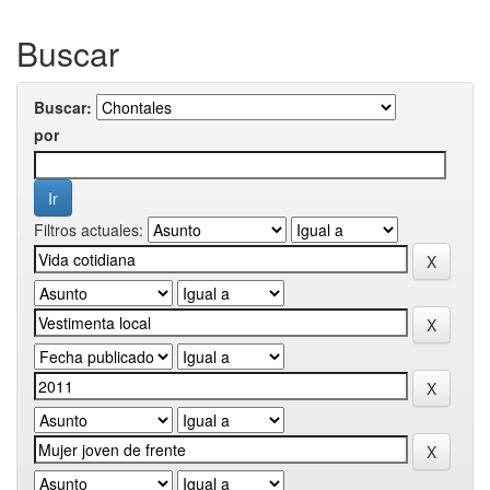
Buscar
Buscar:
por
Filtros actuales: