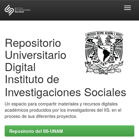
Skip
navigation
Repositorio
Universitario
Digital
Instituto de
Investigaciones Sociales
Un espacio para compartir materiales y recursos digitales
académicos producidos por los investigadores del IIS, en el
proceso de sus diferentes proyectos.
Repositorio del IIS-UNAM