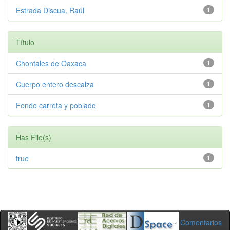
Estrada Discua, Raúl
1
Título
Chontales de Oaxaca
1
Cuerpo entero descalza
1
Fondo carreta y poblado
1
Has File(s)
true
1
Comentarios