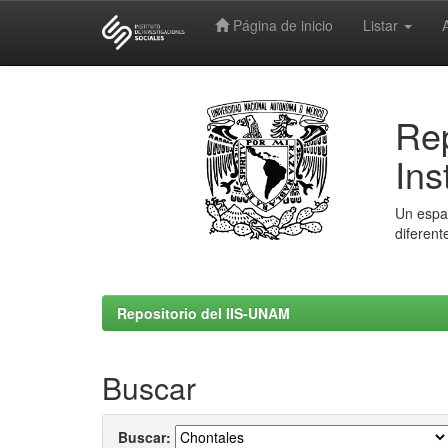
Página de inicio
Listar
Skip
navigation
Rep
Ins
Un espac
diferent
Repositorio del IIS-UNAM
Buscar
Buscar: