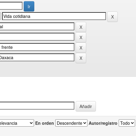
En orden
Autor/registro