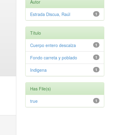
Autor
Estrada Discua, Raúl
1
Título
Cuerpo entero descalza
1
Fondo carreta y poblado
1
Indigena
1
Has File(s)
true
1