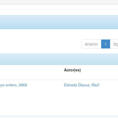
Anterior
1
Si
Autor(es)
rpo entero, 0866
Estrada Discua, Raúl