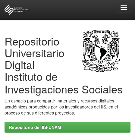
Skip
navigation
Repositorio
Universitario
Digital
Instituto de
Investigaciones Sociales
Un espacio para compartir materiales y recursos digitales
académicos producidos por los investigadores del IIS, en el
proceso de sus diferentes proyectos.
Repositorio del IIS-UNAM