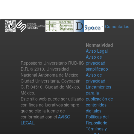
Comentarios
Normatividad
Aviso Legal
Aviso de
Repositorio Universitario RUD-IIS
privacidad
D.R. © 2010. Universidad
simplificado
Nacional Autónoma de México.
Aviso de
Ciudad Universitaria, Coyoacán,
privacidad
C. P. 04510, Ciudad de México,
Lineamientos
México.
para la
Este sitio web puede ser utilizado
publicación de
con fines no lucrativos siempre
contenidos
que se cite la fuente de
digitales
conformidad con el
AVISO
Políticas del
LEGAL
.
Repositorio
Términos y