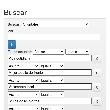
Buscar
Buscar:
por
Filtros actuales: