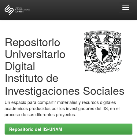
Skip
navigation
Repositorio
Universitario
Digital
Instituto de
Investigaciones Sociales
Un espacio para compartir materiales y recursos digitales
académicos producidos por los investigadores del IIS, en el
proceso de sus diferentes proyectos.
Repositorio del IIS-UNAM