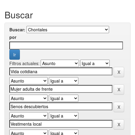
Buscar
Buscar:
por
Filtros actuales: