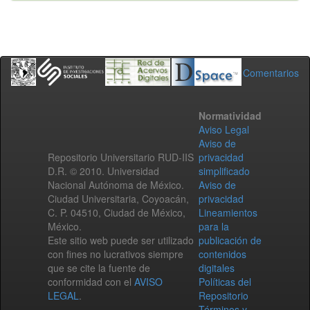
Comentarios
Normatividad
Aviso Legal
Aviso de
Repositorio Universitario RUD-IIS
privacidad
D.R. © 2010. Universidad
simplificado
Nacional Autónoma de México.
Aviso de
Ciudad Universitaria, Coyoacán,
privacidad
C. P. 04510, Ciudad de México,
Lineamientos
México.
para la
Este sitio web puede ser utilizado
publicación de
con fines no lucrativos siempre
contenidos
que se cite la fuente de
digitales
conformidad con el
AVISO
Políticas del
LEGAL
.
Repositorio
Términos y