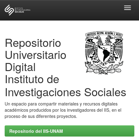
Skip
navigation
Repositorio
Universitario
Digital
Instituto de
Investigaciones Sociales
Un espacio para compartir materiales y recursos digitales
académicos producidos por los investigadores del IIS, en el
proceso de sus diferentes proyectos.
Repositorio del IIS-UNAM