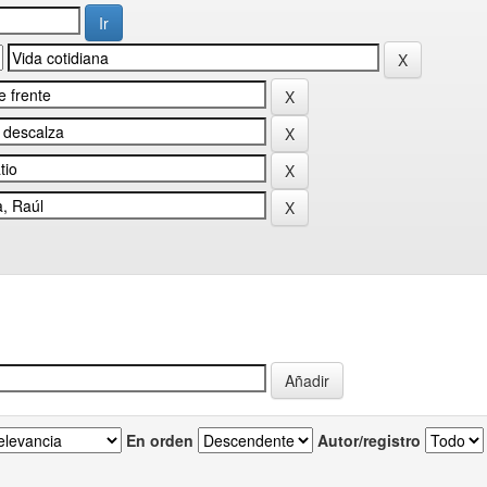
En orden
Autor/registro