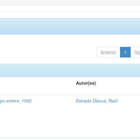
Anterior
1
Si
Autor(es)
rpo entero, 1002
Estrada Discua, Raúl