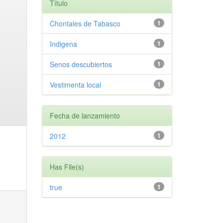
Título
Chontales de Tabasco
1
Indigena
1
Senos descubiertos
1
Vestimenta local
1
Fecha de lanzamiento
2012
1
Has File(s)
true
1