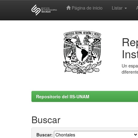
Página de inicio
Listar
Skip
navigation
Rep
Ins
Un espac
diferent
Repositorio del IIS-UNAM
Buscar
Buscar: