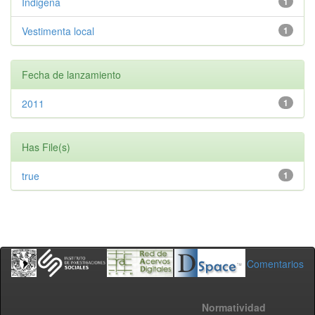
Indigena
1
Vestimenta local
1
Fecha de lanzamiento
2011
1
Has File(s)
true
1
Comentarios
Normatividad