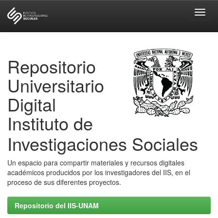
Skip
navigation
Repositorio
Universitario
Digital
Instituto de
Investigaciones Sociales
Un espacio para compartir materiales y recursos digitales
académicos producidos por los investigadores del IIS, en el
proceso de sus diferentes proyectos.
Repositorio del IIS-UNAM