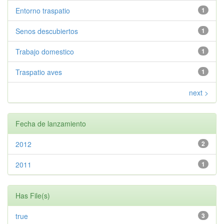
Entorno traspatio
1
Senos descubiertos
1
Trabajo domestico
1
Traspatio aves
1
next >
Fecha de lanzamiento
2012
2
2011
1
Has File(s)
true
3