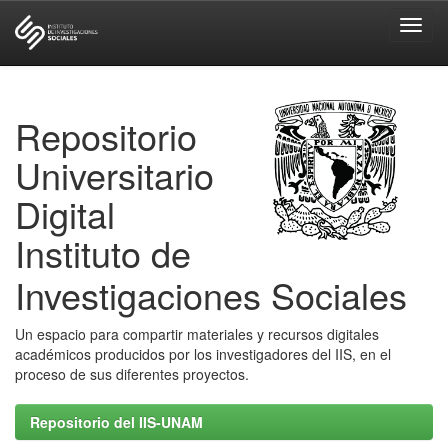
Skip
navigation
Repositorio
Universitario
Digital
Instituto de
Investigaciones Sociales
Un espacio para compartir materiales y recursos digitales
académicos producidos por los investigadores del IIS, en el
proceso de sus diferentes proyectos.
Repositorio del IIS-UNAM