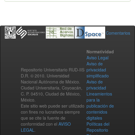
Comentarios
Normatividad
Aviso Legal
Aviso de
Repositorio Universitario RUD-IIS
privacidad
D.R. © 2010. Universidad
simplificado
Nacional Autónoma de México.
Aviso de
Ciudad Universitaria, Coyoacán,
privacidad
C. P. 04510, Ciudad de México,
Lineamientos
México.
para la
Este sitio web puede ser utilizado
publicación de
con fines no lucrativos siempre
contenidos
que se cite la fuente de
digitales
conformidad con el
AVISO
Políticas del
LEGAL
.
Repositorio