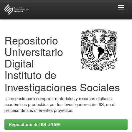
Skip
navigation
Repositorio
Universitario
Digital
Instituto de
Investigaciones Sociales
Un espacio para compartir materiales y recursos digitales
académicos producidos por los investigadores del IIS, en el
proceso de sus diferentes proyectos.
Repositorio del IIS-UNAM