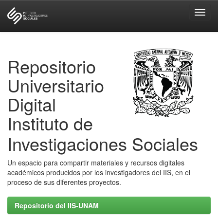
Skip
navigation
Repositorio
Universitario
Digital
Instituto de
Investigaciones Sociales
Un espacio para compartir materiales y recursos digitales
académicos producidos por los investigadores del IIS, en el
proceso de sus diferentes proyectos.
Repositorio del IIS-UNAM