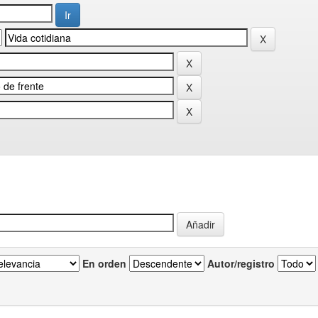
En orden
Autor/registro