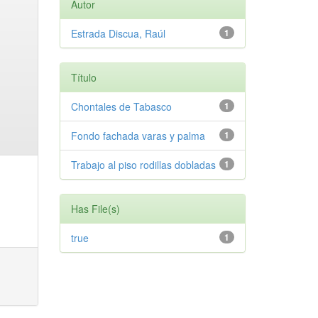
Autor
Estrada Discua, Raúl
1
Título
Chontales de Tabasco
1
Fondo fachada varas y palma
1
Trabajo al piso rodillas dobladas
1
Has File(s)
true
1