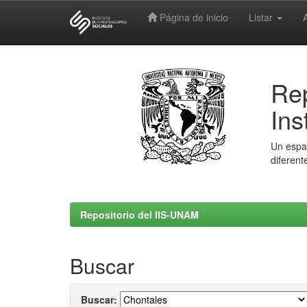
Página de inicio
Listar
Skip
navigation
Rep
Ins
Un espac
diferent
Repositorio del IIS-UNAM
Buscar
Buscar: