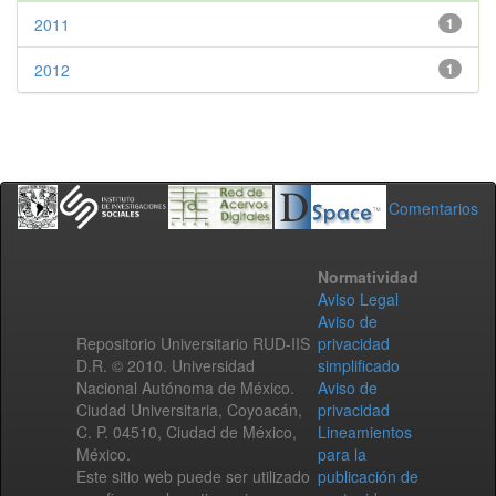
2011
1
2012
1
Comentarios
Normatividad
Aviso Legal
Aviso de
Repositorio Universitario RUD-IIS
privacidad
D.R. © 2010. Universidad
simplificado
Nacional Autónoma de México.
Aviso de
Ciudad Universitaria, Coyoacán,
privacidad
C. P. 04510, Ciudad de México,
Lineamientos
México.
para la
Este sitio web puede ser utilizado
publicación de