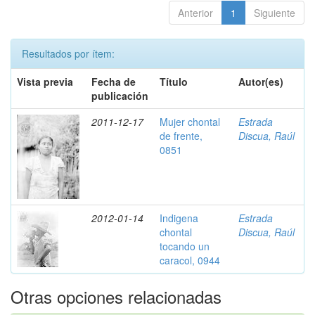
Anterior
1
Siguiente
Resultados por ítem:
Vista previa
Fecha de
Título
Autor(es)
publicación
2011-12-17
Mujer chontal
Estrada
de frente,
Discua, Raúl
0851
2012-01-14
Indigena
Estrada
chontal
Discua, Raúl
tocando un
caracol, 0944
Otras opciones relacionadas