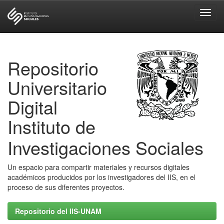
Skip
navigation
Repositorio
Universitario
Digital
Instituto de
Investigaciones Sociales
Un espacio para compartir materiales y recursos digitales
académicos producidos por los investigadores del IIS, en el
proceso de sus diferentes proyectos.
Repositorio del IIS-UNAM