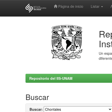
Página de inicio
Listar
Skip
navigation
Rep
Ins
Un espac
diferent
Repositorio del IIS-UNAM
Buscar
Buscar: