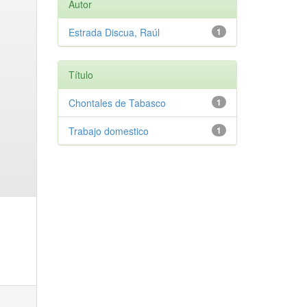
Autor
Estrada Discua, Raúl
1
Título
Chontales de Tabasco
1
Trabajo domestico
1