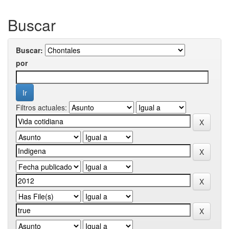
Buscar
Buscar:
por
Filtros actuales: