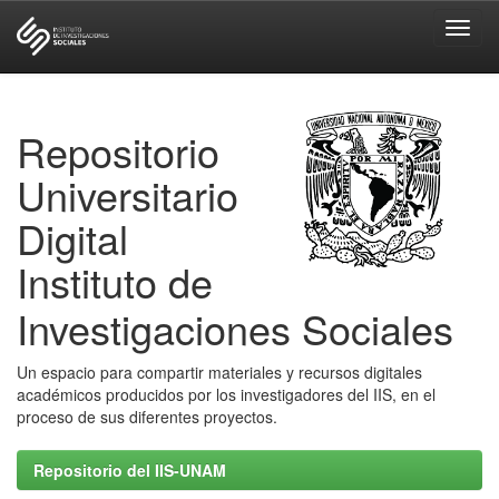
Skip
navigation
Repositorio
Universitario
Digital
Instituto de
Investigaciones Sociales
Un espacio para compartir materiales y recursos digitales
académicos producidos por los investigadores del IIS, en el
proceso de sus diferentes proyectos.
Repositorio del IIS-UNAM