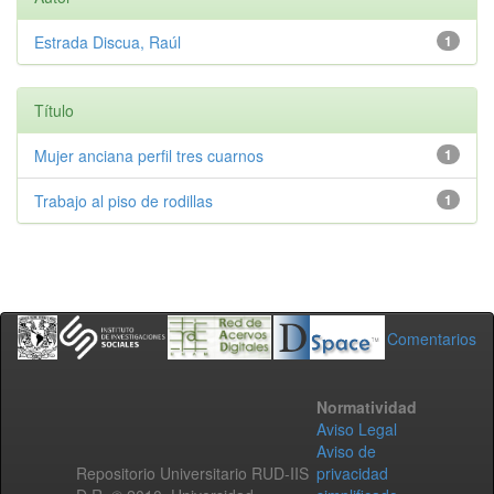
Estrada Discua, Raúl
1
Título
Mujer anciana perfil tres cuarnos
1
Trabajo al piso de rodillas
1
Comentarios
Normatividad
Aviso Legal
Aviso de
Repositorio Universitario RUD-IIS
privacidad