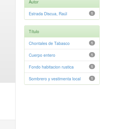
Autor
Estrada Discua, Raúl
1
Título
Chontales de Tabasco
1
Cuerpo entero
1
Fondo habitacion rustica
1
Sombrero y vestimenta local
1