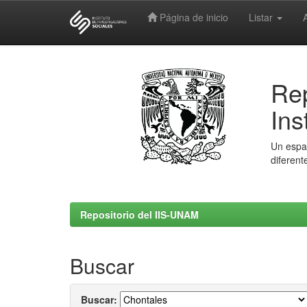
Página de inicio
Listar
Skip
navigation
Rep
Ins
Un espac
diferent
Repositorio del IIS-UNAM
Buscar
Buscar: