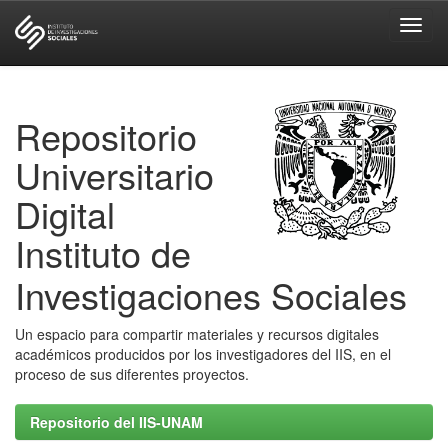
Skip
navigation
Repositorio
Universitario
Digital
Instituto de
Investigaciones Sociales
Un espacio para compartir materiales y recursos digitales
académicos producidos por los investigadores del IIS, en el
proceso de sus diferentes proyectos.
Repositorio del IIS-UNAM