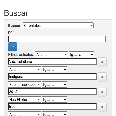
Buscar
Buscar:
por
Filtros actuales: