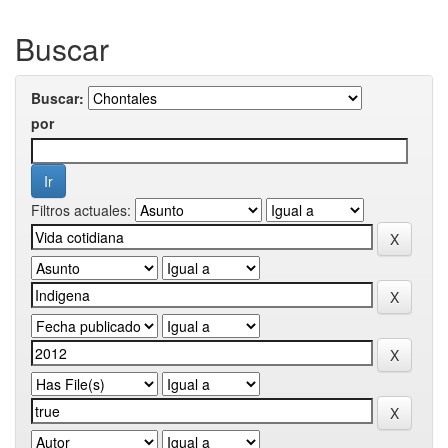
Buscar
Buscar:
por
Filtros actuales: