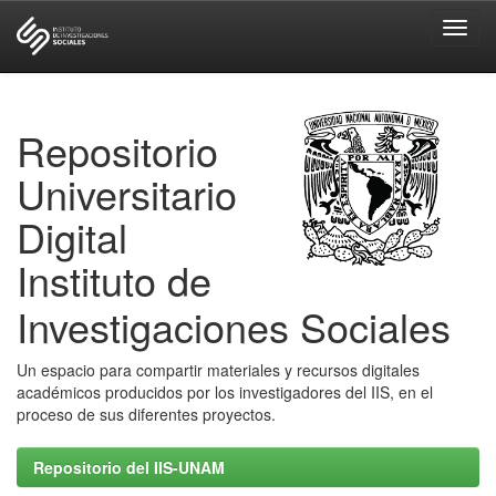
Skip
navigation
Repositorio
Universitario
Digital
Instituto de
Investigaciones Sociales
Un espacio para compartir materiales y recursos digitales
académicos producidos por los investigadores del IIS, en el
proceso de sus diferentes proyectos.
Repositorio del IIS-UNAM