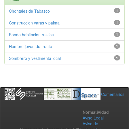
Chontales de Tabasco
1
Construccion varas y palma
1
Fondo habitacion rustica
1
Hombre joven de frente
1
Sombrero y vestimenta local
1
Comentarios
Normatividad
Aviso Legal
Aviso de