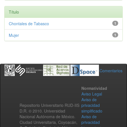
Título
Chontales de Tabasco
1
Mujer
1
Comentarios
Normatividad
Aviso Legal
Aviso de
Repositorio Universitario RUD-IIS
privacidad
D.R. © 2010. Universidad
simplificado
Nacional Autónoma de México.
Aviso de
Ciudad Universitaria, Coyoacán,
privacidad