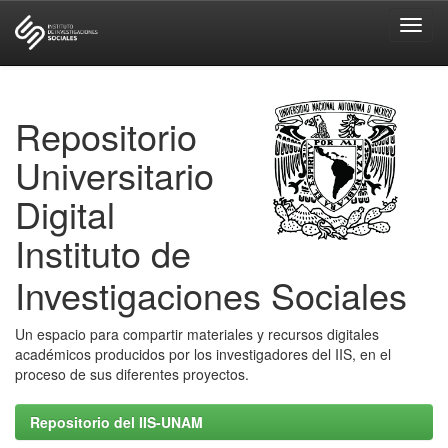
Skip
navigation
Repositorio
Universitario
Digital
Instituto de
Investigaciones Sociales
Un espacio para compartir materiales y recursos digitales
académicos producidos por los investigadores del IIS, en el
proceso de sus diferentes proyectos.
Repositorio del IIS-UNAM