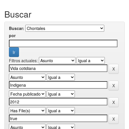
Buscar
Buscar:
por
Filtros actuales: