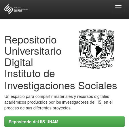
Skip
navigation
Repositorio
Universitario
Digital
Instituto de
Investigaciones Sociales
Un espacio para compartir materiales y recursos digitales
académicos producidos por los investigadores del IIS, en el
proceso de sus diferentes proyectos.
Repositorio del IIS-UNAM