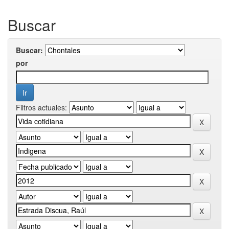
Buscar
Buscar:
por
Filtros actuales: