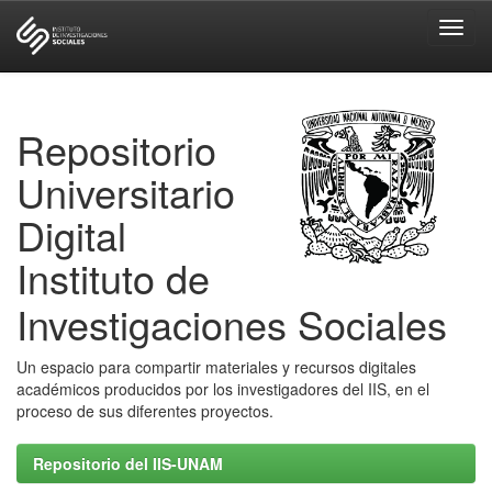
Skip
navigation
Repositorio
Universitario
Digital
Instituto de
Investigaciones Sociales
Un espacio para compartir materiales y recursos digitales
académicos producidos por los investigadores del IIS, en el
proceso de sus diferentes proyectos.
Repositorio del IIS-UNAM