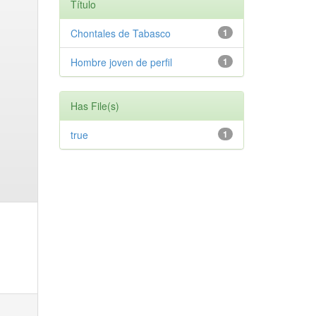
Título
Chontales de Tabasco
1
Hombre joven de perfil
1
Has File(s)
true
1