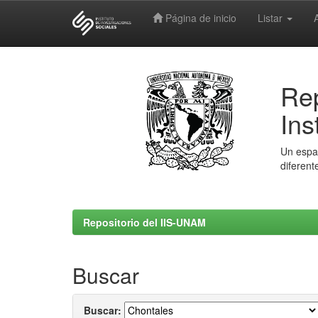
Página de inicio
Listar
Skip
navigation
Rep
Ins
Un espac
diferent
Repositorio del IIS-UNAM
Buscar
Buscar: