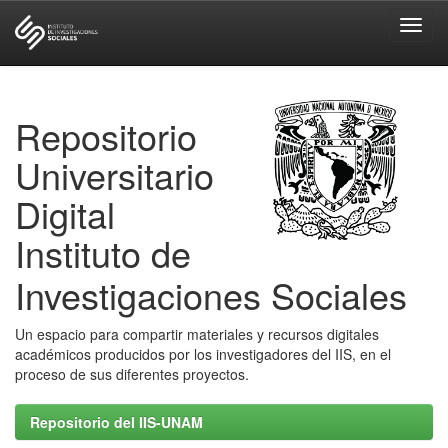
Skip
navigation
Repositorio
Universitario
Digital
Instituto de
Investigaciones Sociales
Un espacio para compartir materiales y recursos digitales
académicos producidos por los investigadores del IIS, en el
proceso de sus diferentes proyectos.
Repositorio del IIS-UNAM