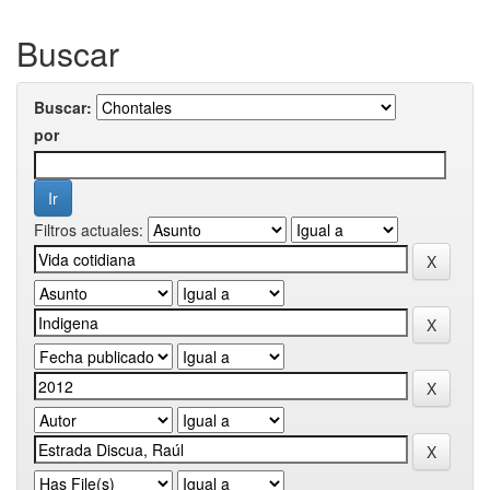
Buscar
Buscar:
por
Filtros actuales: