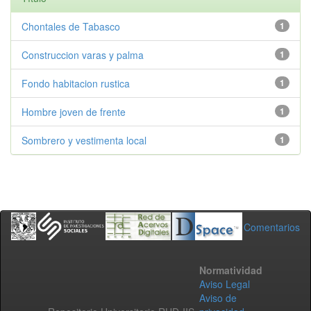
Chontales de Tabasco
1
Construccion varas y palma
1
Fondo habitacion rustica
1
Hombre joven de frente
1
Sombrero y vestimenta local
1
Comentarios
Normatividad
Aviso Legal
Aviso de