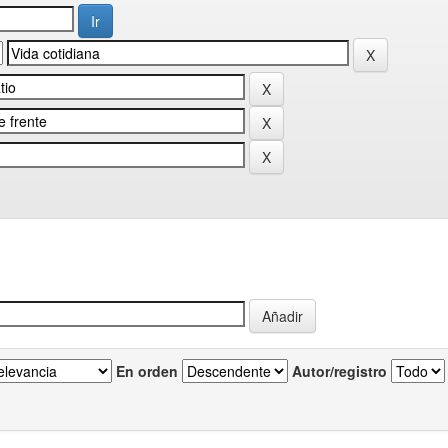
En orden
Autor/registro