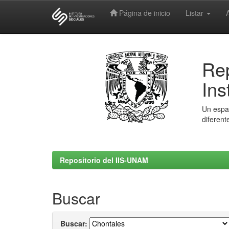
Página de inicio
Listar
Skip
navigation
Rep
Ins
Un espac
diferent
Repositorio del IIS-UNAM
Buscar
Buscar: