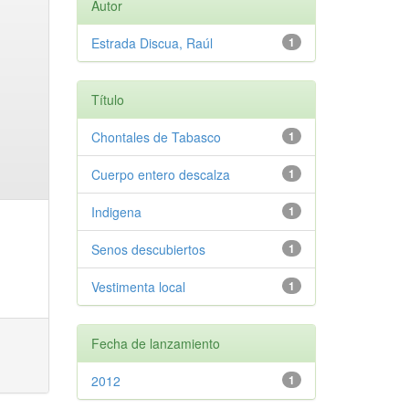
Autor
Estrada Discua, Raúl
1
Título
Chontales de Tabasco
1
Cuerpo entero descalza
1
Indigena
1
Senos descubiertos
1
Vestimenta local
1
Fecha de lanzamiento
2012
1