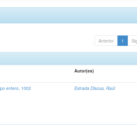
Anterior
1
Si
Autor(es)
rpo entero, 1002
Estrada Discua, Raúl