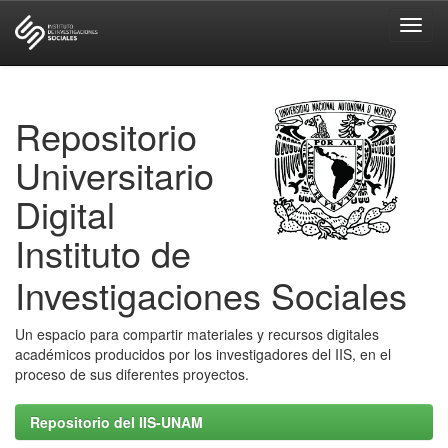
Skip
navigation
Repositorio
Universitario
Digital
Instituto de
Investigaciones Sociales
Un espacio para compartir materiales y recursos digitales
académicos producidos por los investigadores del IIS, en el
proceso de sus diferentes proyectos.
Repositorio del IIS-UNAM