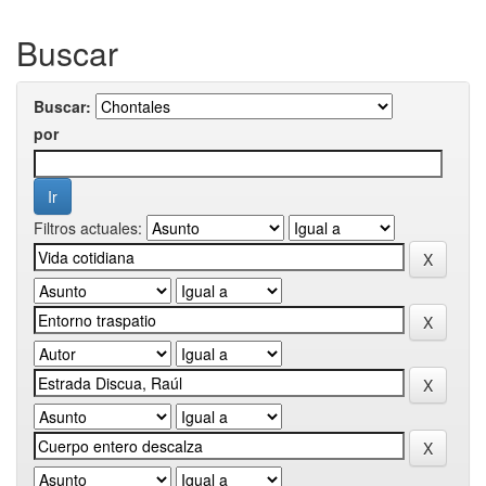
Buscar
Buscar:
por
Filtros actuales: