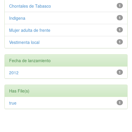
Chontales de Tabasco
1
Indigena
1
Mujer adulta de frente
1
Vestimenta local
1
Fecha de lanzamiento
2012
1
Has File(s)
true
1