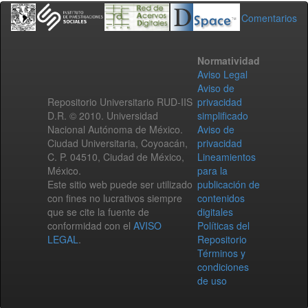
Comentarios
Normatividad
Aviso Legal
Aviso de
Repositorio Universitario RUD-IIS
privacidad
D.R. © 2010. Universidad
simplificado
Nacional Autónoma de México.
Aviso de
Ciudad Universitaria, Coyoacán,
privacidad
C. P. 04510, Ciudad de México,
Lineamientos
México.
para la
Este sitio web puede ser utilizado
publicación de
con fines no lucrativos siempre
contenidos
que se cite la fuente de
digitales
conformidad con el
AVISO
Políticas del
LEGAL
.
Repositorio
Términos y
condiciones
de uso