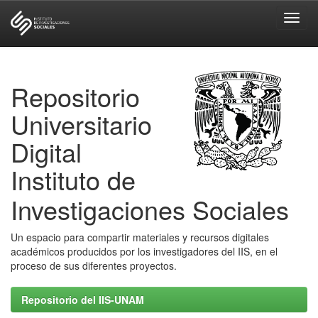
Skip
navigation
Repositorio
Universitario
Digital
Instituto de
Investigaciones Sociales
Un espacio para compartir materiales y recursos digitales
académicos producidos por los investigadores del IIS, en el
proceso de sus diferentes proyectos.
Repositorio del IIS-UNAM