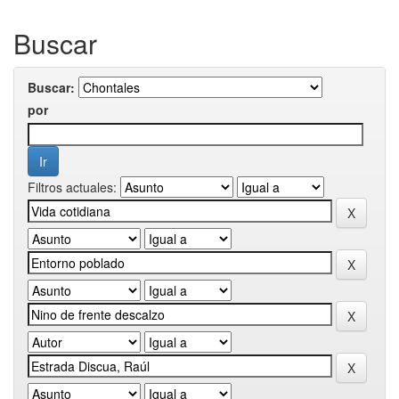
Buscar
Buscar:
por
Filtros actuales: