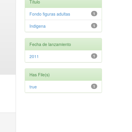
Título
Fondo figuras adultas
1
Indigena
1
Fecha de lanzamiento
2011
1
Has File(s)
true
1