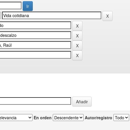
En orden
Autor/registro