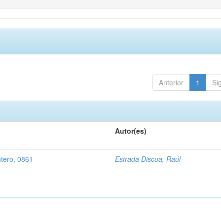
Anterior
1
Si
Autor(es)
ntero, 0861
Estrada Discua, Raúl