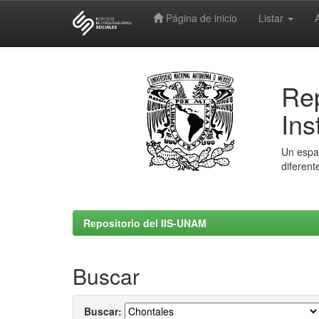
Página de inicio
Listar
Skip
navigation
Rep
Ins
Un espac
diferent
Repositorio del IIS-UNAM
Buscar
Buscar: