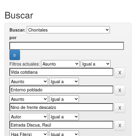
Buscar
Buscar:
por
Filtros actuales: