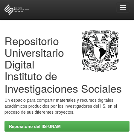
Skip
navigation
Repositorio
Universitario
Digital
Instituto de
Investigaciones Sociales
Un espacio para compartir materiales y recursos digitales
académicos producidos por los investigadores del IIS, en el
proceso de sus diferentes proyectos.
Repositorio del IIS-UNAM