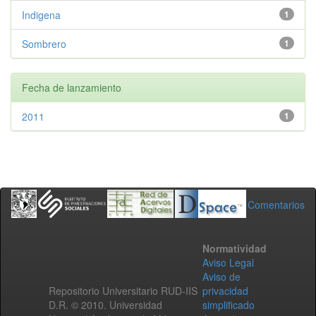
Indigena
1
Sombrero
1
Fecha de lanzamiento
2011
1
Comentarios
Normatividad
Aviso Legal
Aviso de
Repositorio Universitario RUD-IIS
privacidad
D.R. © 2010. Universidad
simplificado