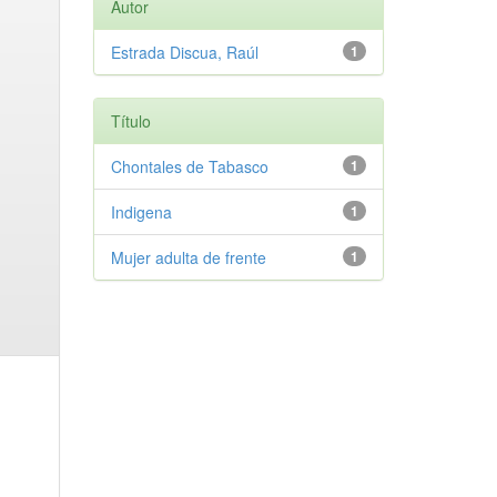
Autor
Estrada Discua, Raúl
1
Título
Chontales de Tabasco
1
Indigena
1
Mujer adulta de frente
1