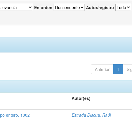
En orden
Autor/registro
Anterior
1
Si
Autor(es)
rpo entero, 1002
Estrada Discua, Raúl