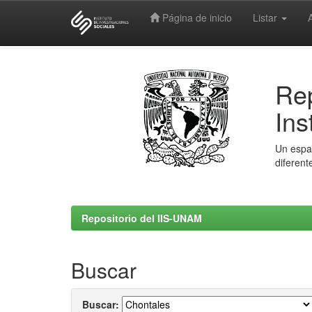
Página de inicio
Listar
Skip
navigation
Rep
Ins
Un espac
diferent
Repositorio del IIS-UNAM
Buscar
Buscar: