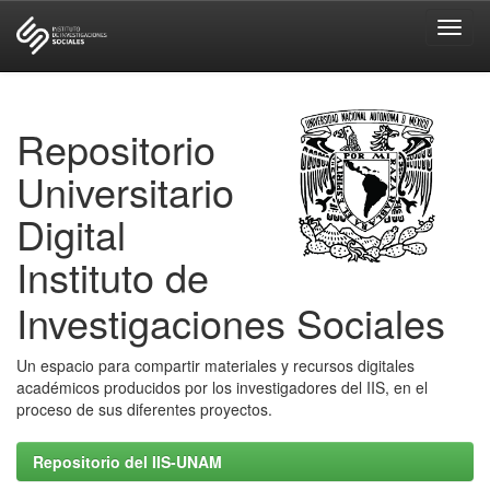
Skip
navigation
Repositorio
Universitario
Digital
Instituto de
Investigaciones Sociales
Un espacio para compartir materiales y recursos digitales
académicos producidos por los investigadores del IIS, en el
proceso de sus diferentes proyectos.
Repositorio del IIS-UNAM