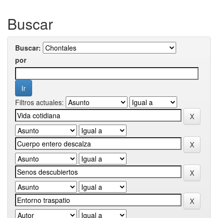
Buscar
Buscar:
por
Filtros actuales: