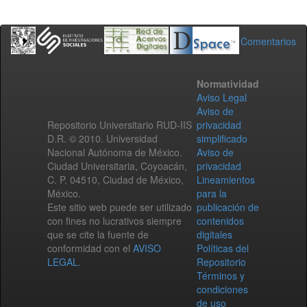
Comentarios
Normatividad
Aviso Legal
Aviso de
Repositorio Universitario RUD-IIS
privacidad
D.R. © 2010. Universidad
simplificado
Nacional Autónoma de México.
Aviso de
Ciudad Universitaria, Coyoacán,
privacidad
C. P. 04510, Ciudad de México,
Lineamientos
México.
para la
Este sitio web puede ser utilizado
publicación de
con fines no lucrativos siempre
contenidos
que se cite la fuente de
digitales
conformidad con el
AVISO
Políticas del
LEGAL
.
Repositorio
Términos y
condiciones
de uso