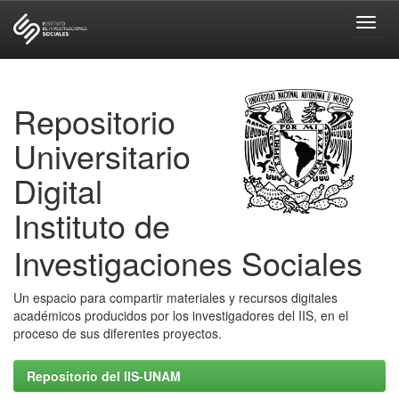
Skip
navigation
Repositorio
Universitario
Digital
Instituto de
Investigaciones Sociales
Un espacio para compartir materiales y recursos digitales
académicos producidos por los investigadores del IIS, en el
proceso de sus diferentes proyectos.
Repositorio del IIS-UNAM