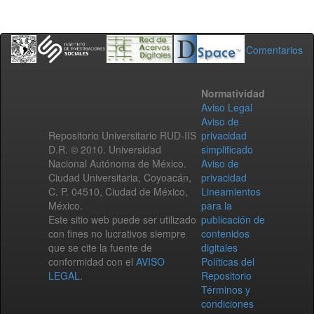
Comentarios
Normatividad
Aviso Legal
Aviso de
Repositorio Universitario RUD-IIS
privacidad
D.R. © 2010. Universidad
simplificado
Nacional Autónoma de México.
Aviso de
Ciudad Universitaria, Coyoacán,
privacidad
C. P. 04510, Ciudad de México,
Lineamientos
México.
para la
Este sitio web puede ser utilizado
publicación de
con fines no lucrativos siempre
contenidos
que se cite la fuente de
digitales
conformidad con el
AVISO
Políticas del
LEGAL
.
Repositorio
Términos y
condiciones