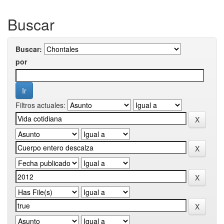
Buscar
Buscar:
por
Filtros actuales: