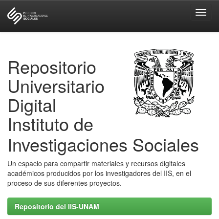
Skip
navigation
Repositorio
Universitario
Digital
Instituto de
Investigaciones Sociales
Un espacio para compartir materiales y recursos digitales
académicos producidos por los investigadores del IIS, en el
proceso de sus diferentes proyectos.
Repositorio del IIS-UNAM