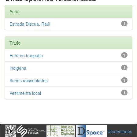
Autor
Estrada Discua, Raúl
1
Título
Entorno traspatio
1
Indigena
1
Senos descubiertos
1
Vestimenta local
1
Comentarios