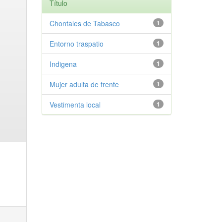
Título
Chontales de Tabasco
1
Entorno traspatio
1
Indigena
1
Mujer adulta de frente
1
Vestimenta local
1