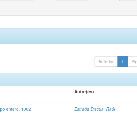
Anterior
1
Si
Autor(es)
rpo entero, 1002
Estrada Discua, Raúl