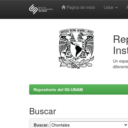
Página de inicio
Listar
Skip
navigation
Rep
Ins
Un espac
diferent
Repositorio del IIS-UNAM
Buscar
Buscar: