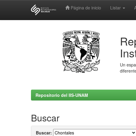
Página de inicio
Listar
Skip
navigation
Rep
Ins
Un espac
diferent
Repositorio del IIS-UNAM
Buscar
Buscar: