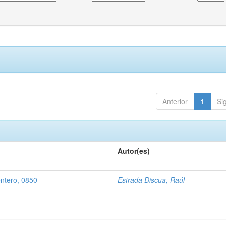
Anterior
1
Si
Autor(es)
entero, 0850
Estrada Discua, Raúl