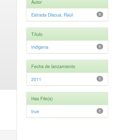
Autor
Estrada Discua, Raúl
1
Título
Indigena
1
Fecha de lanzamiento
2011
1
Has File(s)
true
1