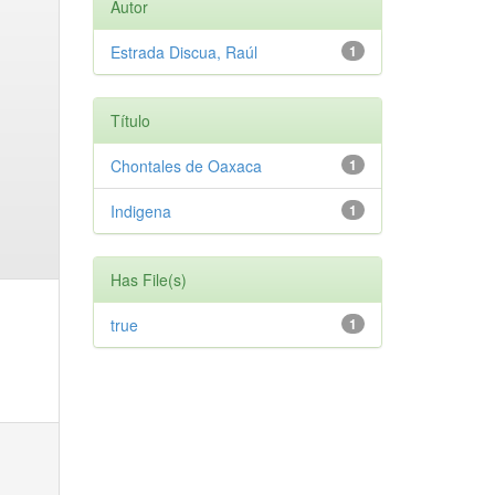
Autor
Estrada Discua, Raúl
1
Título
Chontales de Oaxaca
1
Indigena
1
Has File(s)
true
1