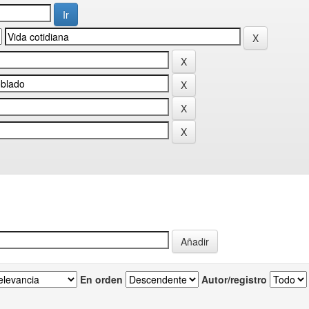
En orden
Autor/registro