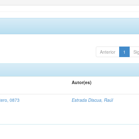
Anterior
1
Si
Autor(es)
tero, 0873
Estrada Discua, Raúl