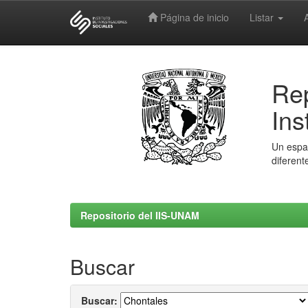
Página de inicio
Listar
Skip
navigation
Rep
Ins
Un espac
diferent
Repositorio del IIS-UNAM
Buscar
Buscar: